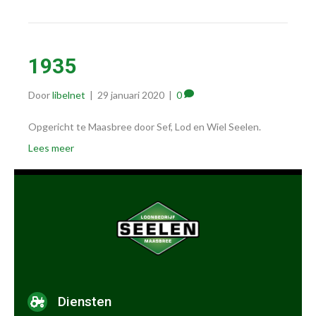
1935
Door
libelnet
|
29 januari 2020
|
0
Opgericht te Maasbree door Sef, Lod en Wiel Seelen.
Lees meer
Diensten