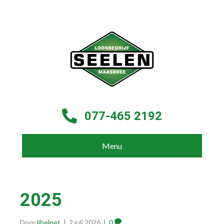
077-465 2192
Menu
2025
Door
libelnet
|
2 juli 2026
|
0